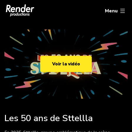
Aller
Render
au
Productions
Menu
contenu
Les 50 ans de Sttellla