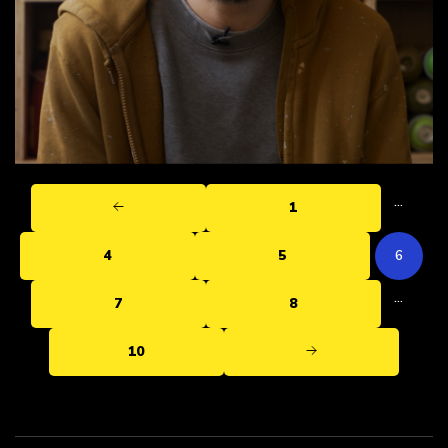
…
1
4
5
6
…
7
8
10